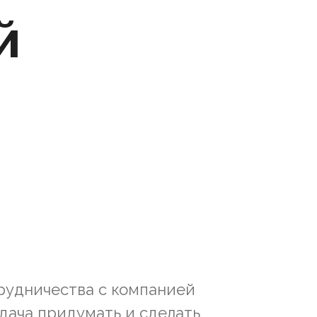
й
рудничества с компанией
дача придумать и сделать