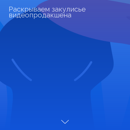
Раскрываем закулисье
видеопродакшена