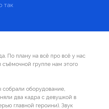
о так
а. По плану на всё про всё у нас
й съёмочной группе нам этого
ы собрали оборудование,
сняли два кадра с девушкой в
рью главной героини). Звук