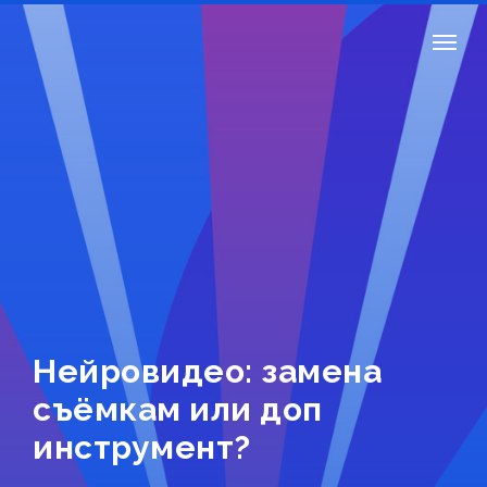
Нейровидео: замена
съёмкам или доп
инструмент?